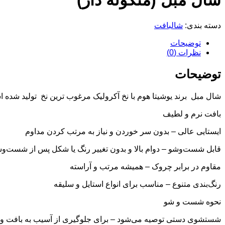
شال مبل (منگوله دار)
دسته بندی:
شالبافت
توضیحات
نظرات (0)
توضیحات
شال مبل برند یوشیتا هوم با نخ آکرولیک مرغوب ترین نخ تولید شده 
بافت نرم و لطیف
ایستایی عالی – بدون سر خوردن و نیاز به مرتب کردن مداوم
قابل شست‌وشو – دوام بالا و بدون تغییر رنگ یا شکل پس از شست‌و
مقاوم در برابر چروک – همیشه مرتب و آراسته
رنگ‌بندی متنوع – مناسب برای انواع استایل و سلیقه
نحوه شست و شو
شستشوی دستی توصیه می‌شود – برای جلوگیری از آسیب به بافت و 